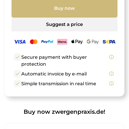
Buy now
Suggest a price
check
Secure payment with buyer
info_outline
protection
check
Automatic invoice by e-mail
info_outline
check
Simple transmission in real time
info_outline
Buy now zwergenpraxis.de!