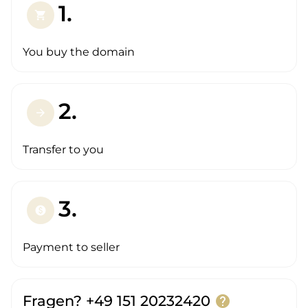
1.
shopping_cart
You buy the domain
2.
arrow_forward
Transfer to you
3.
paid
Payment to seller
Fragen? +49 151 20232420
help